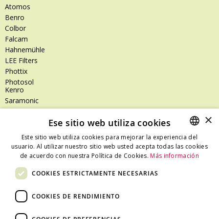
Atomos
Benro
Colbor
Falcam
Hahnemühle
LEE Filters
Phottix
Photosol
Kenro
Saramonic
Shimoda
×
Ese sitio web utiliza cookies
SanDisk
SanDisk Professional
Este sitio web utiliza cookies para mejorar la experiencia del
Tenba
usuario. Al utilizar nuestro sitio web usted acepta todas las cookies
SPANISH
Zeiss
de acuerdo con nuestra Política de Cookies.
Más información
CATALAN
Zilr
COOKIES ESTRICTAMENTE NECESARIAS
SPANISH
COOKIES DE RENDIMIENTO
Dónde estamos