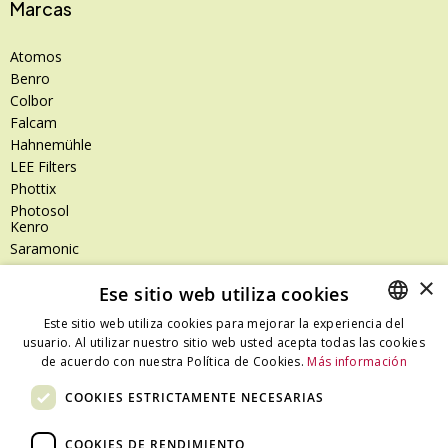
Marcas
Atomos
Benro
Colbor
Falcam
Hahnemühle
LEE Filters
Phottix
Photosol
Kenro
Saramonic
Shimoda
×
Ese sitio web utiliza cookies
SanDisk
SanDisk Professional
Este sitio web utiliza cookies para mejorar la experiencia del
Tenba
usuario. Al utilizar nuestro sitio web usted acepta todas las cookies
SPANISH
Zeiss
de acuerdo con nuestra Política de Cookies.
Más información
CATALAN
Zilr
COOKIES ESTRICTAMENTE NECESARIAS
SPANISH
COOKIES DE RENDIMIENTO
Dónde estamos