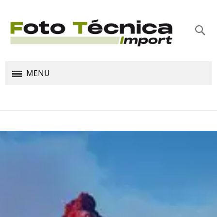
Bus
MENU