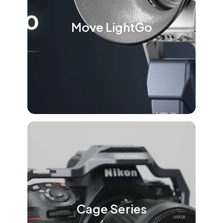
Move LightGo
Cage Series