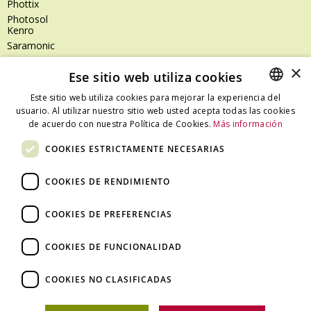
Phottix
Photosol
Kenro
Saramonic
Shimoda
×
Ese sitio web utiliza cookies
SanDisk
SanDisk Professional
Este sitio web utiliza cookies para mejorar la experiencia del
Tenba
usuario. Al utilizar nuestro sitio web usted acepta todas las cookies
SPANISH
Zeiss
de acuerdo con nuestra Política de Cookies.
Más información
CATALAN
Zilr
COOKIES ESTRICTAMENTE NECESARIAS
SPANISH
COOKIES DE RENDIMIENTO
Dónde estamos
COOKIES DE PREFERENCIAS
C/ Ali Bei, 67 – 08013 Barcelona - España
T. +34 93 245 27 23
COOKIES DE FUNCIONALIDAD
info@fototecnica.com
Horario:
COOKIES NO CLASIFICADAS
De lunes a viernes de 9.00h a 14.00h y de 15.00h a 18.00h.