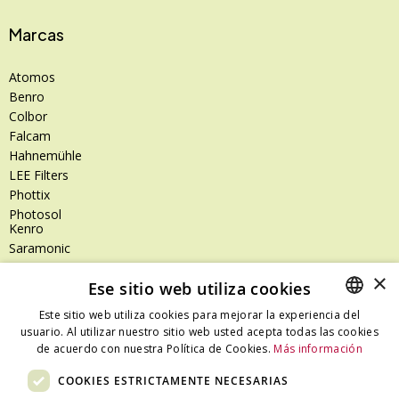
Marcas
Atomos
Benro
Colbor
Falcam
Hahnemühle
LEE Filters
Phottix
Photosol
Kenro
Saramonic
Shimoda
×
Ese sitio web utiliza cookies
SanDisk
SanDisk Professional
Este sitio web utiliza cookies para mejorar la experiencia del
Tenba
usuario. Al utilizar nuestro sitio web usted acepta todas las cookies
SPANISH
Zeiss
de acuerdo con nuestra Política de Cookies.
Más información
CATALAN
Zilr
COOKIES ESTRICTAMENTE NECESARIAS
SPANISH