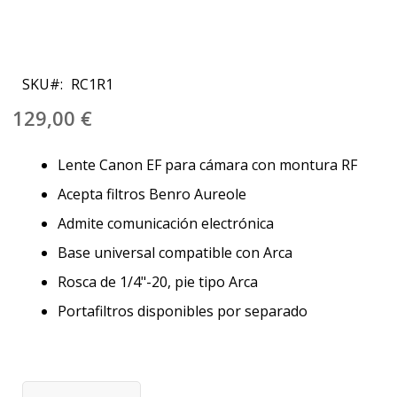
Saltar
al
SKU
RC1R1
comienzo
de
129,00 €
la
galería
Lente Canon EF para cámara con montura RF
de
imágenes
Acepta filtros Benro Aureole
Admite comunicación electrónica
Base universal compatible con Arca
Rosca de 1/4"-20, pie tipo Arca
Portafiltros disponibles por separado