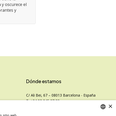
 y oscurece el
brantes y
Dónde estamos
C/ Ali Bei, 67 – 08013 Barcelona - España
T. +34 93 245 27 23
×
info@fototecnica.com
Horario:
ro sitio web