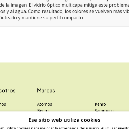
e la imagen. El vidrio óptico multicapa mitiga este problema
zos y al agua. Como resultado, los colores se vuelven más vi
viñeteado y mantiene su perfil compacto.
sotros
Marcas
mos
Atomos
Kenro
Benro
Saramonic
rivacidad
Colbor
Shimoda
Ese sitio web utiliza cookies
Falcam
SanDisk
web utiliza cookies para mejorar la experiencia del usuario. Al utilizar nuest