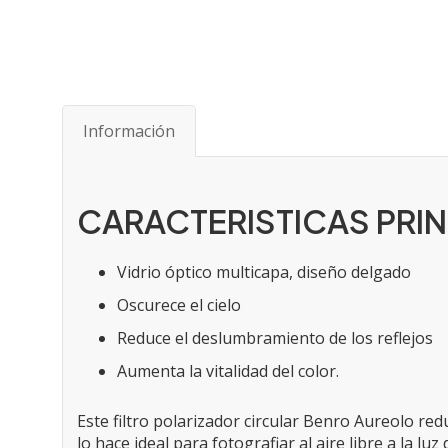
Saltar
al
comienzo
de
Información
la
galería
de
imágenes
CARACTERISTICAS PRIN
Vidrio óptico multicapa, diseño delgado
Oscurece el cielo
Reduce el deslumbramiento de los reflejos
Aumenta la vitalidad del color.
Este filtro polarizador circular Benro Aureolo re
lo hace ideal para fotografiar al aire libre a la luz 