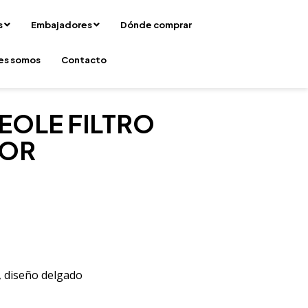
s
Embajadores
Dónde comprar
es somos
Contacto
EOLE FILTRO
DOR
, diseño delgado