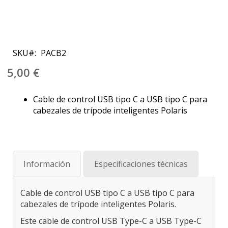
Saltar
al
SKU
PACB2
comienzo
de
5,00 €
la
galería
Cable de control USB tipo C a USB tipo C para
de
cabezales de trípode inteligentes Polaris
imágenes
Información
Especificaciones técnicas
Cable de control USB tipo C a USB tipo C para
cabezales de trípode inteligentes Polaris.
Este cable de control USB Type-C a USB Type-C