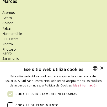
Marcas
Atomos
Benro
Colbor
Falcam
Hahnemühle
LEE Filters
Phottix
Photosol
Kenro
Saramonic
Shimoda
×
Ese sitio web utiliza cookies
SanDisk
SanDisk Professional
Este sitio web utiliza cookies para mejorar la experiencia del
Tenba
usuario. Al utilizar nuestro sitio web usted acepta todas las cookies
SPANISH
Zeiss
de acuerdo con nuestra Política de Cookies.
Más información
CATALAN
Zilr
COOKIES ESTRICTAMENTE NECESARIAS
SPANISH
COOKIES DE RENDIMIENTO
Dónde estamos