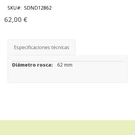
al
SKU
SDND12862
comienzo
de
62,00 €
la
galería
de
imágenes
Especificaciones técnicas
Especificaciones
62 mm