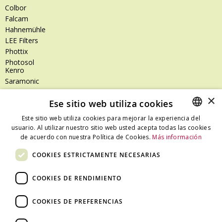
Colbor
Falcam
Hahnemühle
LEE Filters
Phottix
Photosol
Kenro
Saramonic
Shimoda
×
Ese sitio web utiliza cookies
SanDisk
SanDisk Professional
Este sitio web utiliza cookies para mejorar la experiencia del
Tenba
usuario. Al utilizar nuestro sitio web usted acepta todas las cookies
SPANISH
Zeiss
de acuerdo con nuestra Política de Cookies.
Más información
CATALAN
Zilr
COOKIES ESTRICTAMENTE NECESARIAS
SPANISH
COOKIES DE RENDIMIENTO
Dónde estamos
COOKIES DE PREFERENCIAS
C/ Ali Bei, 67 – 08013 Barcelona - España
T. +34 93 245 27 23