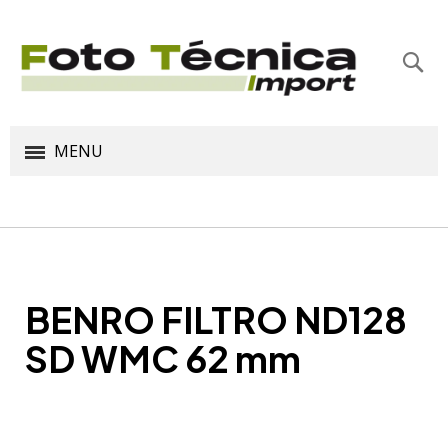
Bus
MENU
BENRO FILTRO ND128
SD WMC 62 mm
Saltar