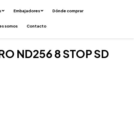
s
Embajadores
Dónde comprar
es somos
Contacto
RO ND256 8 STOP SD