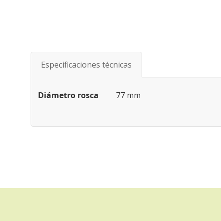
Saltar
al
comienzo
de
Especificaciones técnicas
la
galería
de
Especificaciones
Diámetro rosca
77 mm
imágenes