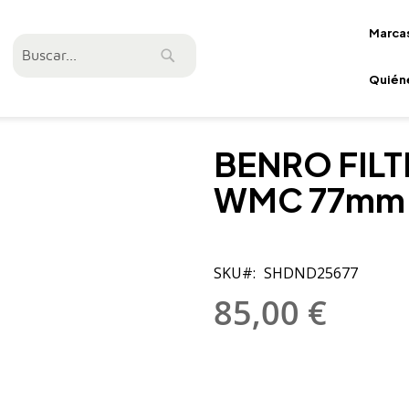
Marca
Buscar
Buscar
Quién
BENRO FILT
WMC 77mm
SKU
SHDND25677
85,00 €