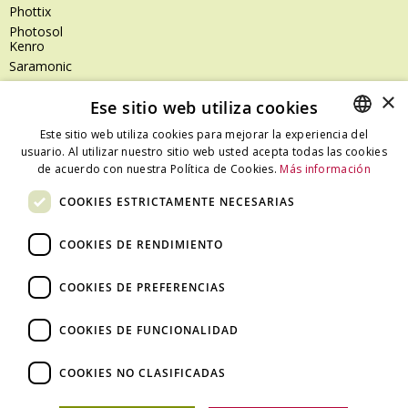
Phottix
Photosol
Kenro
Saramonic
Shimoda
×
Ese sitio web utiliza cookies
SanDisk
SanDisk Professional
Este sitio web utiliza cookies para mejorar la experiencia del
Tenba
usuario. Al utilizar nuestro sitio web usted acepta todas las cookies
SPANISH
Zeiss
de acuerdo con nuestra Política de Cookies.
Más información
CATALAN
Zilr
COOKIES ESTRICTAMENTE NECESARIAS
SPANISH
COOKIES DE RENDIMIENTO
Dónde estamos
COOKIES DE PREFERENCIAS
C/ Ali Bei, 67 – 08013 Barcelona - España
T. +34 93 245 27 23
COOKIES DE FUNCIONALIDAD
info@fototecnica.com
Horario:
COOKIES NO CLASIFICADAS
De lunes a viernes de 9.00h a 14.00h y de 15.00h a 18.00h.