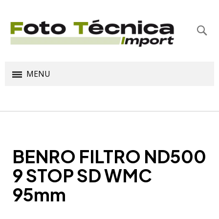
Bus
MENU
BENRO FILTRO ND500
9 STOP SD WMC
95mm