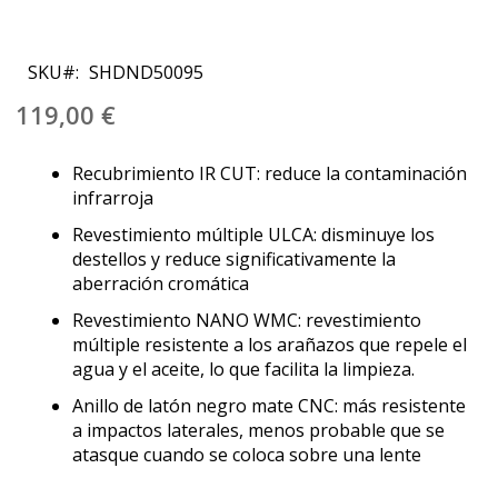
Saltar
al
SKU
SHDND50095
comienzo
de
119,00 €
la
galería
Recubrimiento IR CUT: reduce la contaminación
de
infrarroja
imágenes
Revestimiento múltiple ULCA: disminuye los
destellos y reduce significativamente la
aberración cromática
Revestimiento NANO WMC: revestimiento
múltiple resistente a los arañazos que repele el
agua y el aceite, lo que facilita la limpieza.
Anillo de latón negro mate CNC: más resistente
a impactos laterales, menos probable que se
atasque cuando se coloca sobre una lente