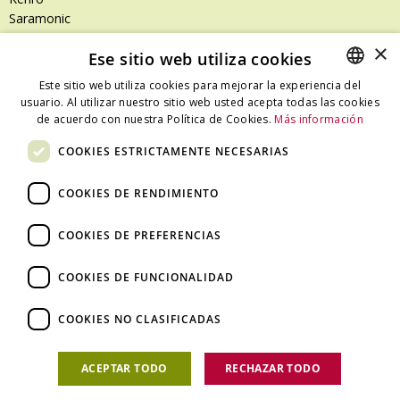
Saramonic
Shimoda
×
Ese sitio web utiliza cookies
SanDisk
SanDisk Professional
Este sitio web utiliza cookies para mejorar la experiencia del
Tenba
usuario. Al utilizar nuestro sitio web usted acepta todas las cookies
SPANISH
Zeiss
de acuerdo con nuestra Política de Cookies.
Más información
CATALAN
Zilr
COOKIES ESTRICTAMENTE NECESARIAS
SPANISH
COOKIES DE RENDIMIENTO
Dónde estamos
COOKIES DE PREFERENCIAS
C/ Ali Bei, 67 – 08013 Barcelona - España
T. +34 93 245 27 23
COOKIES DE FUNCIONALIDAD
info@fototecnica.com
Horario:
COOKIES NO CLASIFICADAS
De lunes a viernes de 9.00h a 14.00h y de 15.00h a 18.00h.
ACEPTAR TODO
RECHAZAR TODO