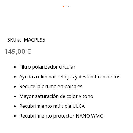
Saltar
al
SKU
MACPL95
comienzo
de
149,00 €
la
galería
Filtro polarizador circular
de
imágenes
Ayuda a eliminar reflejos y deslumbramientos
Reduce la bruma en paisajes
Mayor saturación de color y tono
Recubrimiento múltiple ULCA
Recubrimiento protector NANO WMC