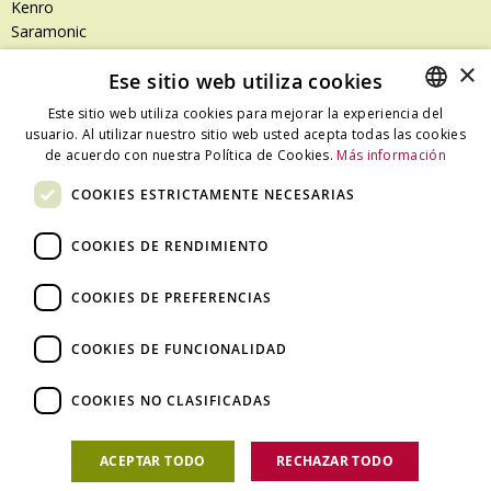
Kenro
Saramonic
Shimoda
×
Ese sitio web utiliza cookies
SanDisk
SanDisk Professional
Este sitio web utiliza cookies para mejorar la experiencia del
Tenba
usuario. Al utilizar nuestro sitio web usted acepta todas las cookies
SPANISH
Zeiss
de acuerdo con nuestra Política de Cookies.
Más información
CATALAN
Zilr
COOKIES ESTRICTAMENTE NECESARIAS
SPANISH
COOKIES DE RENDIMIENTO
Dónde estamos
COOKIES DE PREFERENCIAS
C/ Ali Bei, 67 – 08013 Barcelona - España
T. +34 93 245 27 23
COOKIES DE FUNCIONALIDAD
info@fototecnica.com
Horario:
COOKIES NO CLASIFICADAS
De lunes a viernes de 9.00h a 14.00h y de 15.00h a 18.00h.
ACEPTAR TODO
RECHAZAR TODO