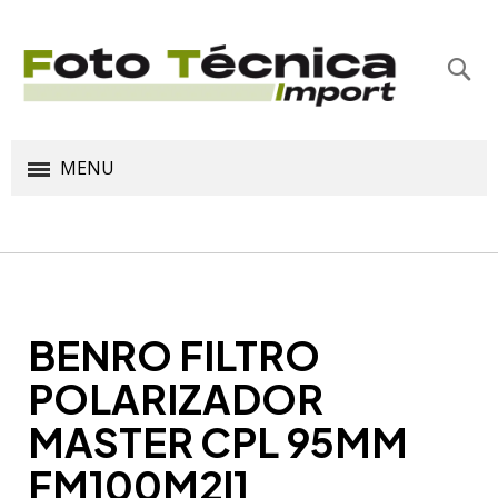
Bus
MENU
BENRO FILTRO
POLARIZADOR
MASTER CPL 95MM
FM100M2l1