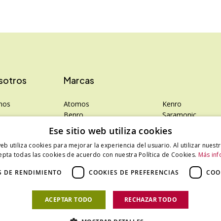
sotros
Marcas
mos
Atomos
Kenro
Benro
Saramonic
rivacidad
Colbor
Shimoda
Ese sitio web utiliza cookies
Falcam
SanDisk
web utiliza cookies para mejorar la experiencia del usuario. Al utilizar nuest
Hahnemühle
SanDisk Professio
epta todas las cookies de acuerdo con nuestra Política de Cookies.
Más inf
LEE Filters
Tenba
Phottix
Zeiss
S DE RENDIMIENTO
COOKIES DE PREFERENCIAS
COO
Photosol
Zilr
ACEPTAR TODO
RECHAZAR TODO