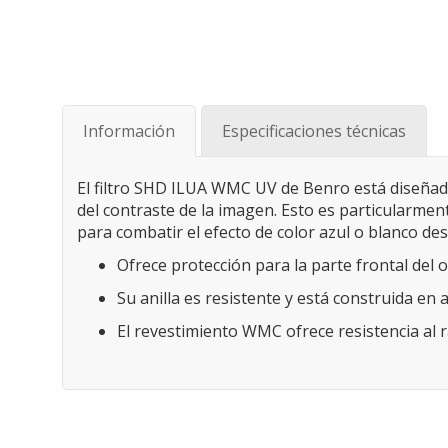
Saltar
al
comienzo
de
Información
Especificaciones técnicas
la
galería
de
El filtro SHD ILUA WMC UV de Benro está diseñado
imágenes
del contraste de la imagen. Esto es particularment
para combatir el efecto de color azul o blanco des
Ofrece protección para la parte frontal del 
Su anilla es resistente y está construida en 
El revestimiento WMC ofrece resistencia al r