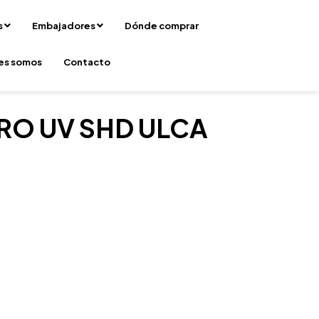
s
Embajadores
Dónde comprar
es somos
Contacto
RO UV SHD ULCA
m