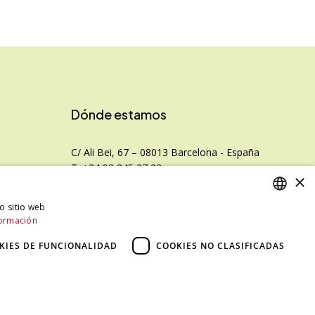
Dónde estamos
C/ Ali Bei, 67 – 08013 Barcelona - España
T. +34 93 245 27 23
×
info@fototecnica.com
Horario:
ro sitio web
nal
ormación
SPANISH
De lunes a viernes de 9.00h a 14.00h y de
15.00h a 18.00h.
CATALAN
KIES DE FUNCIONALIDAD
COOKIES NO CLASIFICADAS
SPANISH