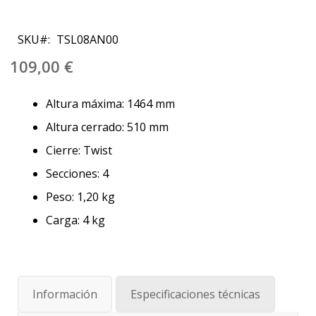
Saltar
al
SKU
TSL08AN00
comienzo
de
109,00 €
la
galería
Altura máxima: 1464 mm
de
imágenes
Altura cerrado: 510 mm
Cierre: Twist
Secciones: 4
Peso: 1,20 kg
Carga: 4 kg
Información
Especificaciones técnicas