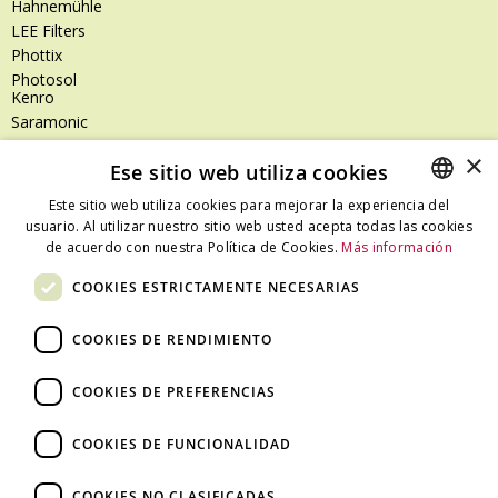
Hahnemühle
LEE Filters
Phottix
Photosol
Kenro
Saramonic
Shimoda
×
Ese sitio web utiliza cookies
SanDisk
SanDisk Professional
Este sitio web utiliza cookies para mejorar la experiencia del
Tenba
usuario. Al utilizar nuestro sitio web usted acepta todas las cookies
SPANISH
Zeiss
de acuerdo con nuestra Política de Cookies.
Más información
CATALAN
Zilr
COOKIES ESTRICTAMENTE NECESARIAS
SPANISH
COOKIES DE RENDIMIENTO
Dónde estamos
COOKIES DE PREFERENCIAS
C/ Ali Bei, 67 – 08013 Barcelona - España
T. +34 93 245 27 23
COOKIES DE FUNCIONALIDAD
info@fototecnica.com
Horario:
COOKIES NO CLASIFICADAS