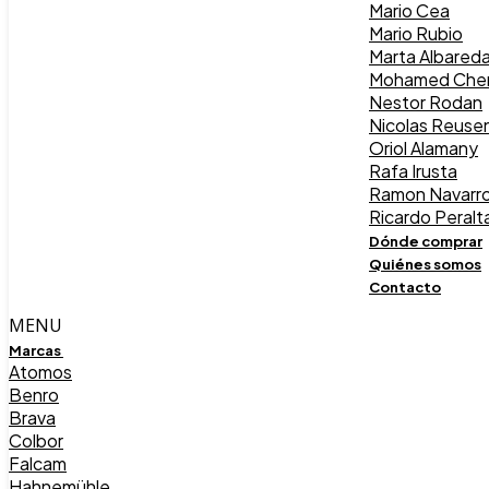
Mario Cea
Mario Rubio
Marta Albared
Mohamed Chen
Nestor Rodan
Nicolas Reuse
Oriol Alamany
Rafa Irusta
Ramon Navarr
Ricardo Peralt
Dónde comprar
Quiénes somos
Contacto
MENU
Marcas
Atomos
Benro
Brava
Colbor
Falcam
Hahnemühle