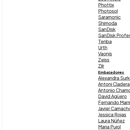
Phottix
Photosol
Saramonic
Shimoda
SanDisk
SanDisk Profes
Tenba
Urth
Vaonis
Zeiss
Zilr
Embajadores
Alexandra Sur
Antoni Cladera
Antonio Chamo
David Agüero
Fernando Marm
Javier Camach
Jessica Rojas
Laura Núñez
Maria Pujol