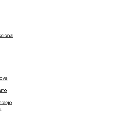
sional
kova
rro
olejo
o