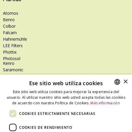
Atomos
Benro
Colbor
Falcam
Hahnemühle
LEE Filters
Phottix
Photosol
Kenro
Saramonic
Shimoda
×
Ese sitio web utiliza cookies
SanDisk
SanDisk Professional
Este sitio web utiliza cookies para mejorar la experiencia del
Tenba
usuario. Al utilizar nuestro sitio web usted acepta todas las cookies
SPANISH
Zeiss
de acuerdo con nuestra Política de Cookies.
Más información
CATALAN
Zilr
COOKIES ESTRICTAMENTE NECESARIAS
SPANISH
COOKIES DE RENDIMIENTO
Dónde estamos