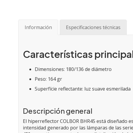
Saltar
al
comienzo
de
Información
Especificaciones técnicas
la
galería
de
imágenes
Características principa
Dimensiones: 180/136 de diámetro
Peso: 164 gr
Superfície reflectante: luz suave esmerilada
Descripción general
El hiperreflector COLBOR BHR45 está diseñado esp
intensidad generado por las lámparas de las seri