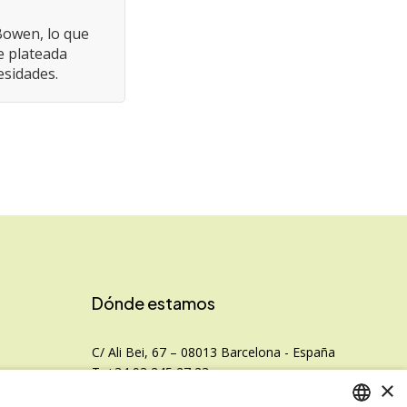
Bowen, lo que
ie plateada
esidades.
Dónde estamos
C/ Ali Bei, 67 – 08013 Barcelona - España
T. +34 93 245 27 23
×
info@fototecnica.com