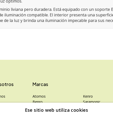
 luz óptimos.
minio liviana pero duradera. Está equipado con un soporte 
de iluminación compatible. El interior presenta una superfic
e de la luz y brinda una iluminación impecable para sus nec
sotros
Marcas
mos
Atomos
Kenro
Benro
Saramonic
rivacidad
Colbor
Shimoda
Ese sitio web utiliza cookies
Falcam
SanDisk