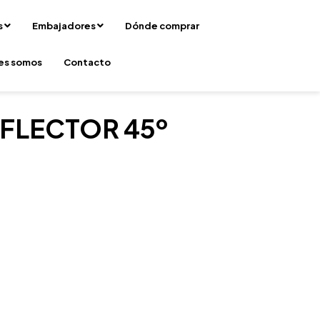
s
Embajadores
Dónde comprar
es somos
Contacto
FLECTOR 45º