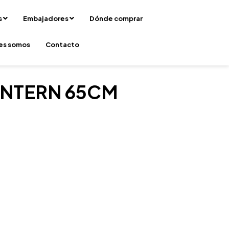
s
Embajadores
Dónde comprar
es somos
Contacto
NTERN 65CM