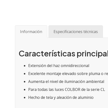
Saltar
al
comienzo
de
Información
Especificaciones técnicas
la
galería
de
imágenes
Características princip
Extensión del haz omnidireccional
Excelente montaje elevado sobre pluma o rej
Aumenta el nivel de iluminación ambiental
Para todas las luces COLBOR de la serie CL
Hecho de tela y aleación de aluminio