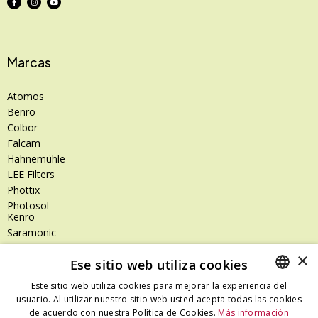
Marcas
Atomos
Benro
Colbor
Falcam
Hahnemühle
LEE Filters
Phottix
Photosol
Kenro
Saramonic
Shimoda
×
Ese sitio web utiliza cookies
SanDisk
SanDisk Professional
Este sitio web utiliza cookies para mejorar la experiencia del
Tenba
usuario. Al utilizar nuestro sitio web usted acepta todas las cookies
SPANISH
Zeiss
de acuerdo con nuestra Política de Cookies.
Más información