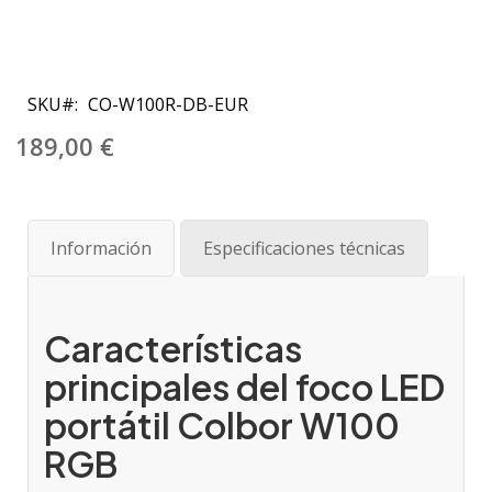
Saltar
al
SKU
CO-W100R-DB-EUR
comienzo
de
189,00 €
la
galería
de
imágenes
Información
Especificaciones técnicas
Características
principales del foco LED
portátil Colbor W100
RGB