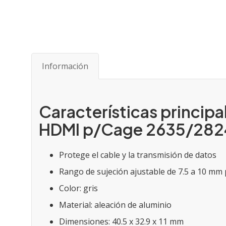
Saltar
al
comienzo
de
Información
la
galería
de
imágenes
Características principa
HDMI p/Cage 2635/282
Protege el cable y la transmisión de datos
Rango de sujeción ajustable de 7.5 a 10 mm 
Color: gris
Material: aleación de aluminio
Dimensiones: 40.5 x 32.9 x 11 mm