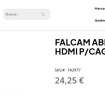
Marca
Buscar
Buscar
Quién
FALCAM AB
HDMI P/CAG
SKU
FA2977
24,25 €