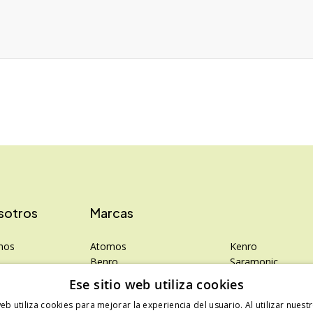
sotros
Marcas
mos
Atomos
Kenro
Benro
Saramonic
rivacidad
Colbor
Shimoda
Ese sitio web utiliza cookies
Falcam
SanDisk
web utiliza cookies para mejorar la experiencia del usuario. Al utilizar nuest
Hahnemühle
SanDisk Professio