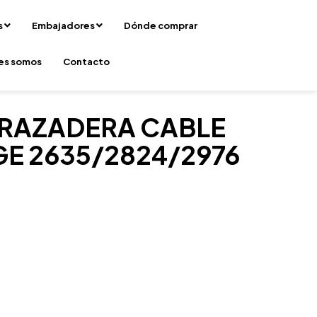
s
Embajadores
Dónde comprar
es somos
Contacto
RAZADERA CABLE
E 2635/2824/2976