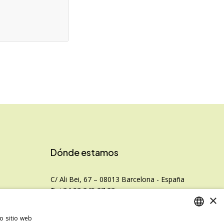
Dónde estamos
C/ Ali Bei, 67 – 08013 Barcelona - España
T. +34 93 245 27 23
×
info@fototecnica.com
Horario:
ro sitio web
nal