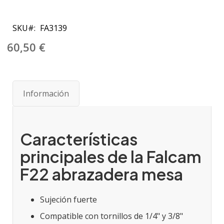
Saltar
al
SKU
FA3139
comienzo
de
60,50 €
la
galería
de
imágenes
Información
Características
principales de la Falcam
F22 abrazadera mesa
Sujeción fuerte
Compatible con tornillos de 1/4" y 3/8"