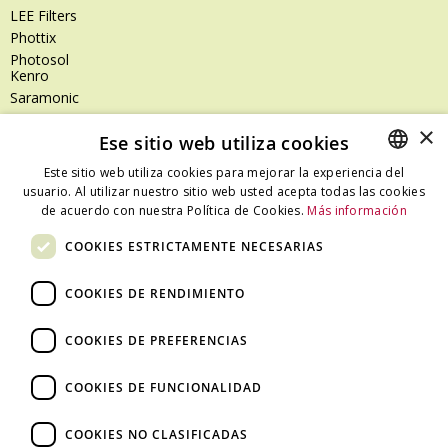
LEE Filters
Phottix
Photosol
Kenro
Saramonic
Shimoda
×
Ese sitio web utiliza cookies
SanDisk
SanDisk Professional
Este sitio web utiliza cookies para mejorar la experiencia del
Tenba
usuario. Al utilizar nuestro sitio web usted acepta todas las cookies
SPANISH
Zeiss
de acuerdo con nuestra Política de Cookies.
Más información
CATALAN
Zilr
COOKIES ESTRICTAMENTE NECESARIAS
SPANISH
COOKIES DE RENDIMIENTO
Dónde estamos
COOKIES DE PREFERENCIAS
C/ Ali Bei, 67 – 08013 Barcelona - España
T. +34 93 245 27 23
COOKIES DE FUNCIONALIDAD
info@fototecnica.com
Horario:
COOKIES NO CLASIFICADAS