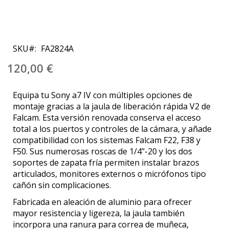
Saltar
al
SKU
FA2824A
comienzo
de
120,00 €
la
galería
Equipa tu Sony a7 IV con múltiples opciones de
de
montaje gracias a la jaula de liberación rápida V2 de
imágenes
Falcam. Esta versión renovada conserva el acceso
total a los puertos y controles de la cámara, y añade
compatibilidad con los sistemas Falcam F22, F38 y
F50. Sus numerosas roscas de 1/4"-20 y los dos
soportes de zapata fría permiten instalar brazos
articulados, monitores externos o micrófonos tipo
cañón sin complicaciones.
Fabricada en aleación de aluminio para ofrecer
mayor resistencia y ligereza, la jaula también
incorpora una ranura para correa de muñeca,