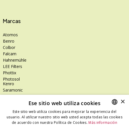
Marcas
Atomos
Benro
Colbor
Falcam
Hahnemühle
LEE Filters
Phottix
Photosol
Kenro
Saramonic
Shimoda
×
Ese sitio web utiliza cookies
SanDisk
SanDisk Professional
Este sitio web utiliza cookies para mejorar la experiencia del
Tenba
usuario. Al utilizar nuestro sitio web usted acepta todas las cookies
SPANISH
Zeiss
de acuerdo con nuestra Política de Cookies.
Más información
CATALAN
Zilr