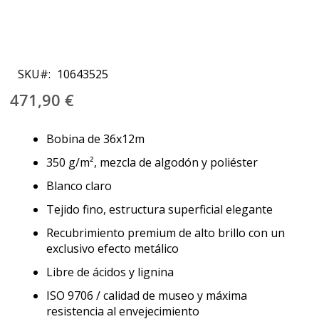
Saltar
al
SKU
10643525
comienzo
de
471,90 €
la
galería
Bobina de 36x12m
de
imágenes
350 g/m², mezcla de algodón y poliéster
Blanco claro
Tejido fino, estructura superficial elegante
Recubrimiento premium de alto brillo con un
exclusivo efecto metálico
Libre de ácidos y lignina
ISO 9706 / calidad de museo y máxima
resistencia al envejecimiento