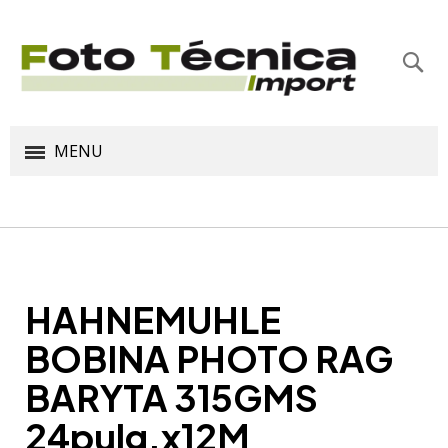
Bus
MENU
HAHNEMUHLE
BOBINA PHOTO RAG
BARYTA 315GMS
24pulg.x12M