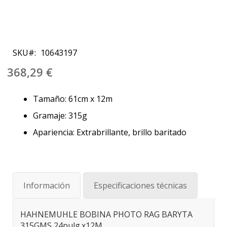
Saltar
al
SKU
10643197
comienzo
de
368,29 €
la
galería
Tamaño: 61cm x 12m
de
imágenes
Gramaje: 315g
Apariencia: Extrabrillante, brillo baritado
Información
Especificaciones técnicas
HAHNEMUHLE BOBINA PHOTO RAG BARYTA
315GMS 24pulg.x12M