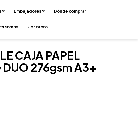
s
Embajadores
Dónde comprar
es somos
Contacto
E CAJA PAPEL
 DUO 276gsm A3+