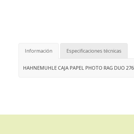
Saltar
al
comienzo
de
Información
Especificaciones técnicas
la
galería
de
HAHNEMUHLE CAJA PAPEL PHOTO RAG DUO 276
imágenes