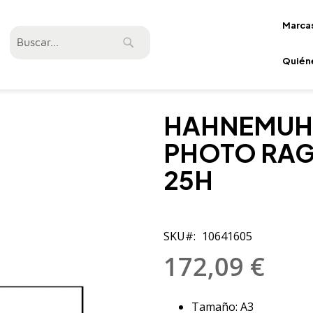
Marca
Buscar
Buscar
Quién
HAHNEMUHL
PHOTO RAG
25H
SKU
10641605
172,09 €
Tamaño: A3