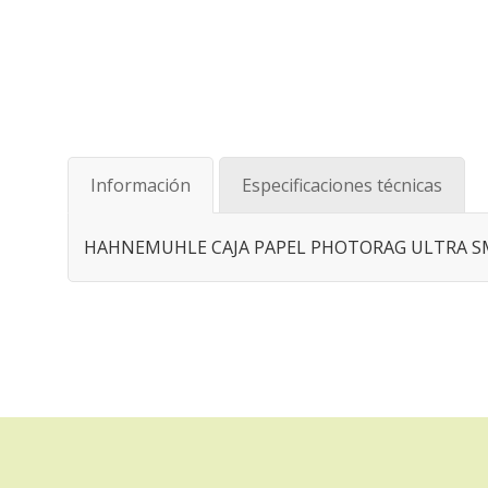
Saltar
al
comienzo
de
Información
Especificaciones técnicas
la
galería
de
HAHNEMUHLE CAJA PAPEL PHOTORAG ULTRA S
imágenes