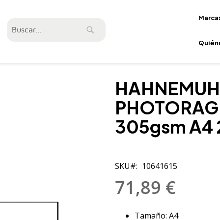
Marca
Buscar
Buscar
Quién
HAHNEMUHL
PHOTORAG
305gsm A4 
SKU
10641615
71,89 €
Tamaño: A4