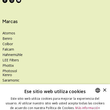
Marcas
Atomos
Benro
Colbor
Falcam
Hahnemühle
LEE Filters
Phottix
Photosol
Kenro
Saramonic
Shimoda
×
Ese sitio web utiliza cookies
SanDisk
SanDisk Professional
Este sitio web utiliza cookies para mejorar la experiencia del
Tenba
usuario. Al utilizar nuestro sitio web usted acepta todas las cookies
SPANISH
Zeiss
de acuerdo con nuestra Política de Cookies.
Más información