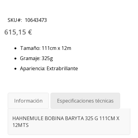
Saltar
al
SKU
10643473
comienzo
de
615,15 €
la
galería
Tamaño: 111cm x 12m
de
imágenes
Gramaje: 325g
Apariencia: Extrabrillante
Información
Especificaciones técnicas
HAHNEMULE BOBINA BARYTA 325 G 111CM X
12MTS