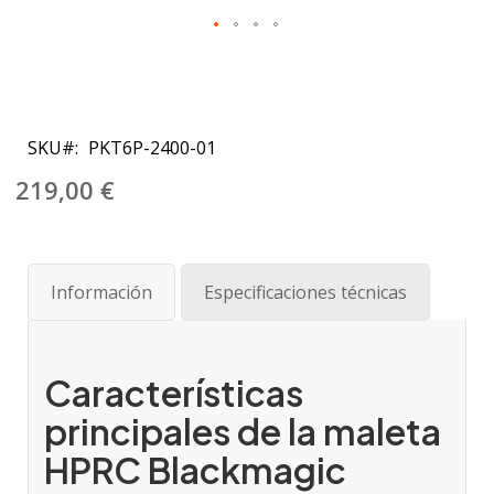
Saltar
al
SKU
PKT6P-2400-01
comienzo
de
219,00 €
la
galería
de
imágenes
Información
Especificaciones técnicas
Características
principales de la maleta
HPRC Blackmagic