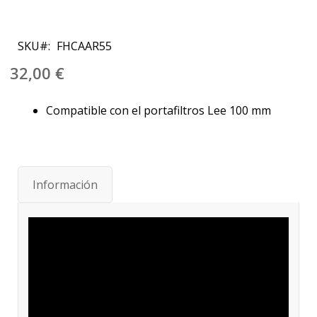
Saltar
al
SKU
FHCAAR55
comienzo
de
32,00 €
la
galería
Compatible con el portafiltros Lee 100 mm
de
imágenes
Información