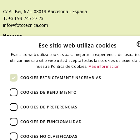
C/ Ali Bei, 67 – 08013 Barcelona - España
T. +34 93 245 27 23
info@fototecnica.com
Horario:
De lunes a viernes de 9.00h a 14.00h y de 15.00h a 18.00h.
Ese sitio web utiliza cookies
Este sitio web utiliza cookies para mejorar la experiencia del usuario.
utilizar nuestro sitio web usted acepta todas las cookies de acuerdo 
SPAN
nuestra Política de Cookies.
Más información
CATA
Foto Técnica Import © 2024.
COOKIES ESTRICTAMENTE NECESARIAS
SPAN
COOKIES DE RENDIMIENTO
COOKIES DE PREFERENCIAS
COOKIES DE FUNCIONALIDAD
COOKIES NO CLASIFICADAS