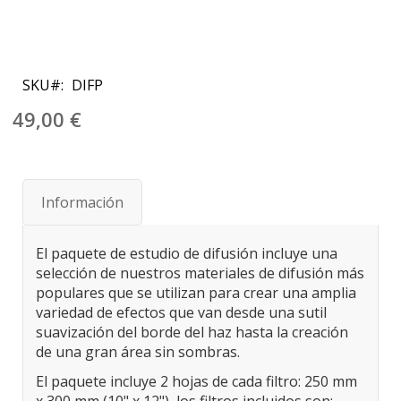
Saltar
al
SKU
DIFP
comienzo
de
49,00 €
la
galería
de
imágenes
Información
El paquete de estudio de difusión incluye una
selección de nuestros materiales de difusión más
populares que se utilizan para crear una amplia
variedad de efectos que van desde una sutil
suavización del borde del haz hasta la creación
de una gran área sin sombras.
El paquete incluye 2 hojas de cada filtro: 250 mm