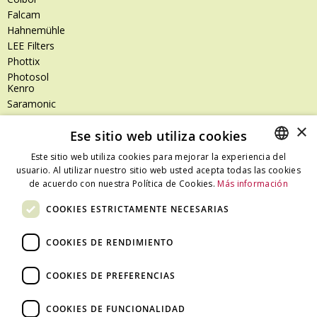
Falcam
Hahnemühle
LEE Filters
Phottix
Photosol
Kenro
Saramonic
Shimoda
×
Ese sitio web utiliza cookies
SanDisk
SanDisk Professional
Este sitio web utiliza cookies para mejorar la experiencia del
Tenba
usuario. Al utilizar nuestro sitio web usted acepta todas las cookies
SPANISH
Zeiss
de acuerdo con nuestra Política de Cookies.
Más información
CATALAN
Zilr
COOKIES ESTRICTAMENTE NECESARIAS
SPANISH
COOKIES DE RENDIMIENTO
Dónde estamos
COOKIES DE PREFERENCIAS
C/ Ali Bei, 67 – 08013 Barcelona - España
T. +34 93 245 27 23
COOKIES DE FUNCIONALIDAD
info@fototecnica.com