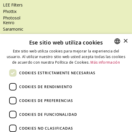
LEE Filters
Phottix
Photosol
Kenro
Saramonic
Shimoda
×
Ese sitio web utiliza cookies
SanDisk
SanDisk Professional
Este sitio web utiliza cookies para mejorar la experiencia del
Tenba
usuario. Al utilizar nuestro sitio web usted acepta todas las cookies
SPANISH
Zeiss
de acuerdo con nuestra Política de Cookies.
Más información
CATALAN
Zilr
COOKIES ESTRICTAMENTE NECESARIAS
SPANISH
COOKIES DE RENDIMIENTO
Dónde estamos
COOKIES DE PREFERENCIAS
C/ Ali Bei, 67 – 08013 Barcelona - España
T. +34 93 245 27 23
COOKIES DE FUNCIONALIDAD
info@fototecnica.com
Horario:
COOKIES NO CLASIFICADAS