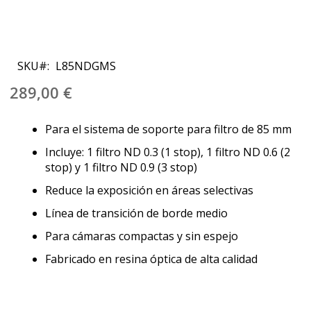
Saltar
al
SKU
L85NDGMS
comienzo
de
289,00 €
la
galería
Para el sistema de soporte para filtro de 85 mm
de
imágenes
Incluye: 1 filtro ND 0.3 (1 stop), 1 filtro ND 0.6 (2
stop) y 1 filtro ND 0.9 (3 stop)
Reduce la exposición en áreas selectivas
Línea de transición de borde medio
Para cámaras compactas y sin espejo
Fabricado en resina óptica de alta calidad