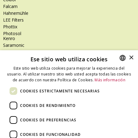
Falcam
Hahnemühle
LEE Filters
Phottix
Photosol
Kenro
Saramonic
Shimoda
×
Ese sitio web utiliza cookies
SanDisk
SanDisk Professional
Este sitio web utiliza cookies para mejorar la experiencia del
Tenba
usuario. Al utilizar nuestro sitio web usted acepta todas las cookies
SPANISH
Zeiss
de acuerdo con nuestra Política de Cookies.
Más información
CATALAN
Zilr
COOKIES ESTRICTAMENTE NECESARIAS
SPANISH
COOKIES DE RENDIMIENTO
Dónde estamos
COOKIES DE PREFERENCIAS
C/ Ali Bei, 67 – 08013 Barcelona - España
T. +34 93 245 27 23
COOKIES DE FUNCIONALIDAD
info@fototecnica.com