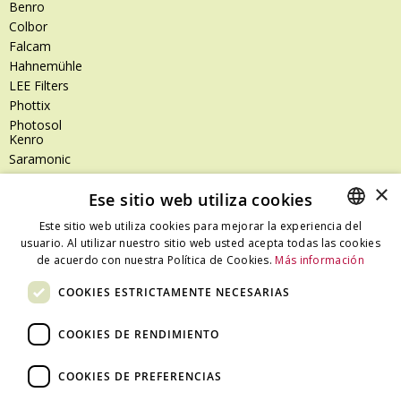
Benro
Colbor
Falcam
Hahnemühle
LEE Filters
Phottix
Photosol
Kenro
Saramonic
Shimoda
×
Ese sitio web utiliza cookies
SanDisk
SanDisk Professional
Este sitio web utiliza cookies para mejorar la experiencia del
Tenba
usuario. Al utilizar nuestro sitio web usted acepta todas las cookies
SPANISH
Zeiss
de acuerdo con nuestra Política de Cookies.
Más información
CATALAN
Zilr
COOKIES ESTRICTAMENTE NECESARIAS
SPANISH
COOKIES DE RENDIMIENTO
Dónde estamos
COOKIES DE PREFERENCIAS
C/ Ali Bei, 67 – 08013 Barcelona - España