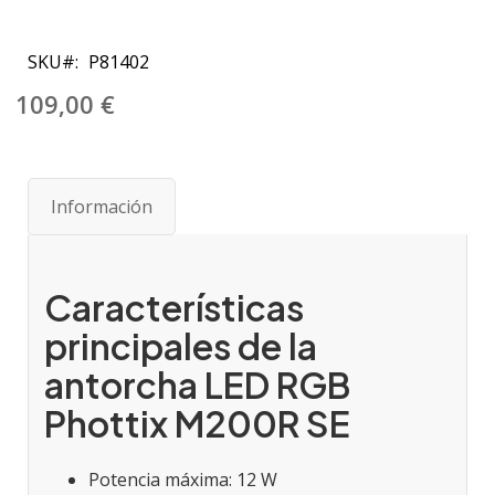
Saltar
al
SKU
P81402
comienzo
de
109,00 €
la
galería
de
imágenes
Información
Características
principales de la
antorcha LED RGB
Phottix M200R SE
Potencia máxima: 12 W