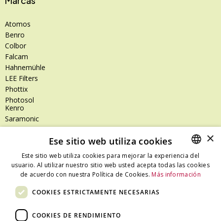
Marcas
Atomos
Benro
Colbor
Falcam
Hahnemühle
LEE Filters
Phottix
Photosol
Kenro
Saramonic
Shimoda
×
Ese sitio web utiliza cookies
SanDisk
SanDisk Professional
Este sitio web utiliza cookies para mejorar la experiencia del
Tenba
usuario. Al utilizar nuestro sitio web usted acepta todas las cookies
SPANISH
Zeiss
de acuerdo con nuestra Política de Cookies.
Más información
CATALAN
Zilr
COOKIES ESTRICTAMENTE NECESARIAS
SPANISH
COOKIES DE RENDIMIENTO
Dónde estamos