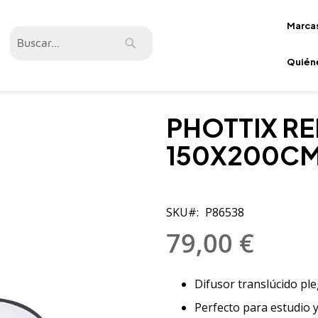
Marca
Buscar
Buscar
Quién
PHOTTIX R
150X200CM
SKU
P86538
79,00 €
Difusor translúcido pl
Perfecto para estudio y