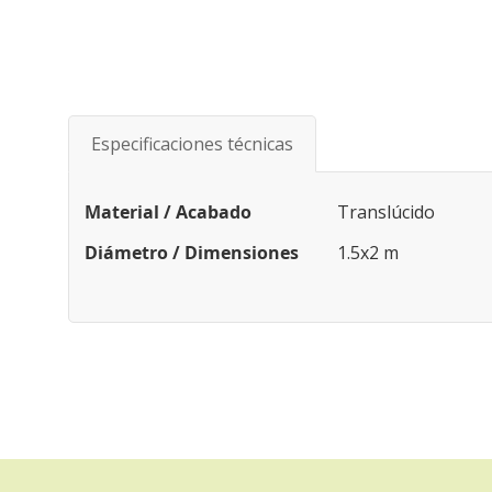
Saltar
al
comienzo
de
Especificaciones técnicas
la
galería
de
Especificaciones
Material / Acabado
Translúcido
imágenes
Diámetro / Dimensiones
1.5x2 m