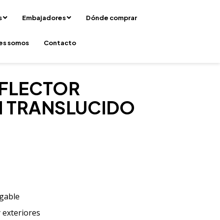
s
Embajadores
Dónde comprar
es somos
Contacto
EFLECTOR
 TRANSLUCIDO
egable
 exteriores