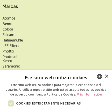
Marcas
Atomos
Benro
Colbor
Falcam
Hahnemühle
LEE Filters
Phottix
Photosol
Kenro
Saramonic
Shimoda
×
Ese sitio web utiliza cookies
SanDisk
SanDisk Professional
Este sitio web utiliza cookies para mejorar la experiencia del
Tenba
usuario. Al utilizar nuestro sitio web usted acepta todas las cookies
SPANISH
Zeiss
de acuerdo con nuestra Política de Cookies.
Más información
CATALAN
Zilr
COOKIES ESTRICTAMENTE NECESARIAS
SPANISH