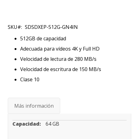
Saltar
al
SKU
SDSDXEP-512G-GN4IN
comienzo
de
512GB de capacidad
la
Adecuada para vídeos 4K y Full HD
galería
de
Velocidad de lectura de 280 MB/s
imágenes
Velocidad de escritura de 150 MB/s
Clase 10
Más información
Especificaciones
64 GB