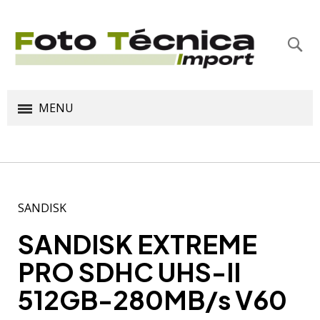
Bus
MENU
SANDISK
SANDISK EXTREME
PRO SDHC UHS-II
512GB-280MB/s V60