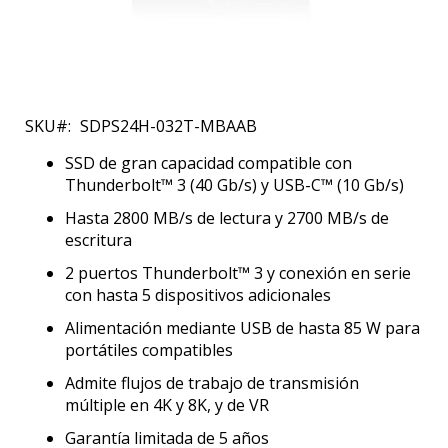
Saltar
al
SKU
SDPS24H-032T-MBAAB
comienzo
de
SSD de gran capacidad compatible con
la
Thunderbolt™ 3 (40 Gb/s) y USB-C™ (10 Gb/s)
galería
Hasta 2800 MB/s de lectura y 2700 MB/s de
de
escritura
imágenes
2 puertos Thunderbolt™ 3 y conexión en serie
con hasta 5 dispositivos adicionales
Alimentación mediante USB de hasta 85 W para
portátiles compatibles
Admite flujos de trabajo de transmisión
múltiple en 4K y 8K, y de VR
Garantía limitada de 5 años