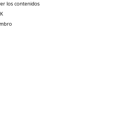
ver los contenidos
KK
ombro