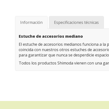
Saltar
al
comienzo
de
Información
Especificaciones técnicas
la
galería
de
Estuche de accesorios mediano
imágenes
El estuche de accesorios medianos funciona a la
coincida con nuestros otros estuches de accesori
para garantizar que nunca se desperdicie espacio
Todos los productos Shimoda vienen con una gara