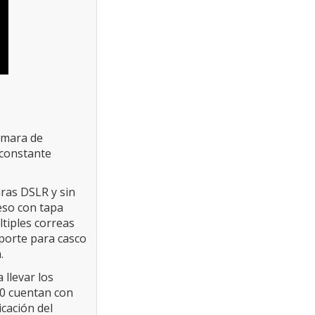
ámara de
 constante
ras DSLR y sin
ceso con tapa
tiples correas
oporte para casco
.
 llevar los
50 cuentan con
icación del