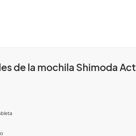
ales de la mochila Shimoda Ac
ableta
to