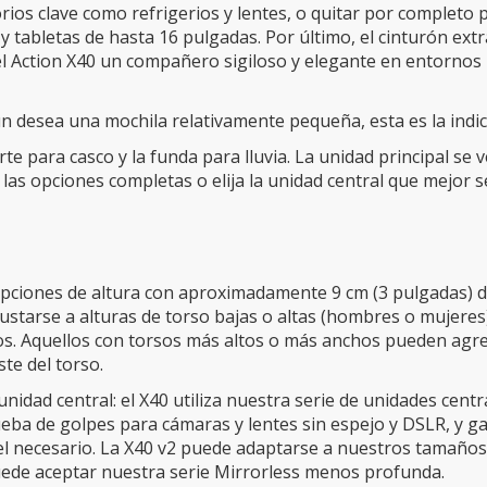
ios clave como refrigerios y lentes, o quitar por completo 
tabletas de hasta 16 pulgadas. Por último, el cinturón extra
del Action X40 un compañero sigiloso y elegante en entornos
ún desea una mochila relativamente pequeña, esta es la indi
rte para casco y la funda para lluvia. La unidad principal se
 las opciones completas o elija la unidad central que mejor 
s opciones de altura con aproximadamente 9 cm (3 pulgadas) de
ustarse a alturas de torso bajas o altas (hombres o mujeres)
os. Aquellos con torsos más altos o más anchos pueden agre
te del torso.
idad central: el X40 utiliza nuestra serie de unidades centr
eba de golpes para cámaras y lentes sin espejo y DSLR, y ga
el necesario. La X40 v2 puede adaptarse a nuestros tamaño
de aceptar nuestra serie Mirrorless menos profunda.