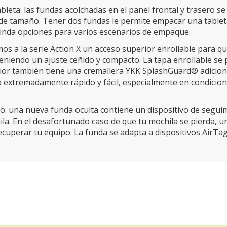
leta: las fundas acolchadas en el panel frontal y trasero s
de tamaño. Tener dos fundas le permite empacar una tablet
rinda opciones para varios escenarios de empaque.
mos a la serie Action X un acceso superior enrollable para q
eniendo un ajuste ceñido y compacto. La tapa enrollable se
rior también tiene una cremallera YKK SplashGuard® adicion
 extremadamente rápido y fácil, especialmente en condicion
to: una nueva funda oculta contiene un dispositivo de segui
a. En el desafortunado caso de que tu mochila se pierda, u
cuperar tu equipo. La funda se adapta a dispositivos AirTag 