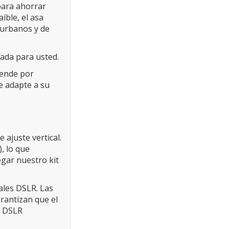
para ahorrar
íble, el asa
 urbanos y de
cada para usted.
 vende por
se adapte a su
 ajuste vertical.
, lo que
gar nuestro kit
ales DSLR. Las
rantizan que el
s DSLR