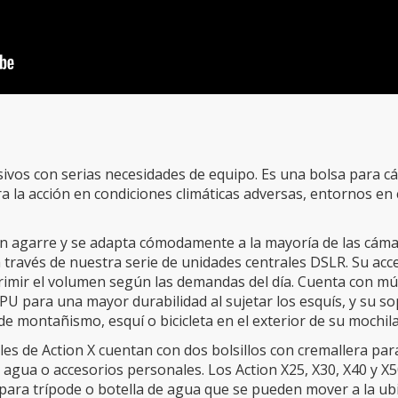
sivos con serias necesidades de equipo. Es una bolsa para c
ara la acción en condiciones climáticas adversas, entornos en
on agarre y se adapta cómodamente a la mayoría de las cáma
 a través de nuestra serie de unidades centrales DSLR. Su ac
rimir el volumen según las demandas del día. Cuenta con múl
PU para una mayor durabilidad al sujetar los esquís, y su s
de montañismo, esquí o bicicleta en el exterior de su mochila
s de Action X cuentan con dos bolsillos con cremallera para
 agua o accesorios personales. Los Action X25, X30, X40 y X
s para trípode o botella de agua que se pueden mover a la ub