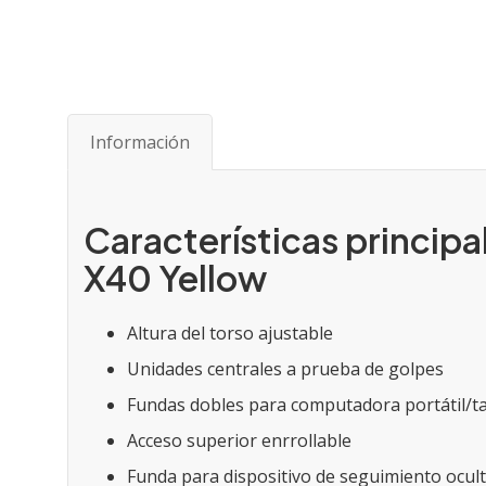
Saltar
al
comienzo
de
Información
la
galería
de
imágenes
Características princip
X40 Yellow
Altura del torso ajustable
Unidades centrales a prueba de golpes
Fundas dobles para computadora portátil/t
Acceso superior enrrollable
Funda para dispositivo de seguimiento ocul