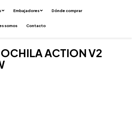
s
Embajadores
Dónde comprar
es somos
Contacto
OCHILA ACTION V2
W