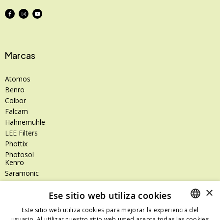
Marcas
Atomos
Benro
Colbor
Falcam
Hahnemühle
LEE Filters
Phottix
Photosol
Kenro
Saramonic
Shimoda
×
Ese sitio web utiliza cookies
SanDisk
SanDisk Professional
Este sitio web utiliza cookies para mejorar la experiencia del
Tenba
usuario. Al utilizar nuestro sitio web usted acepta todas las cookies
SPANISH