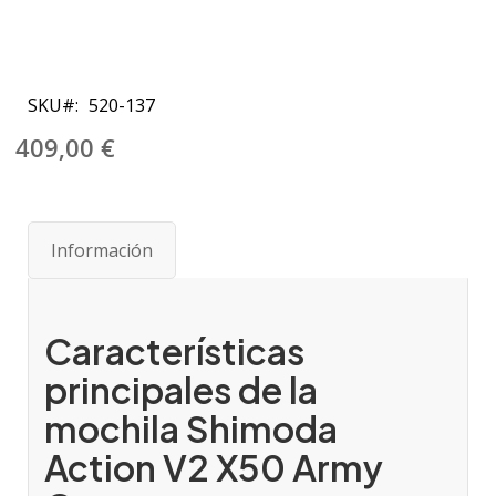
Saltar
al
SKU
520-137
comienzo
de
409,00 €
la
galería
de
imágenes
Información
Características
principales de la
mochila Shimoda
Action V2 X50 Army