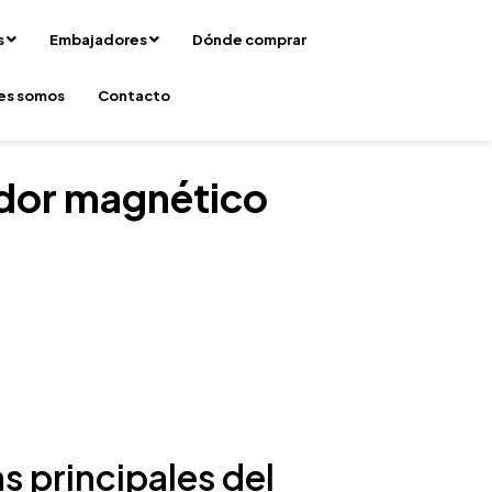
s
Embajadores
Dónde comprar
es somos
Contacto
dor magnético
s principales del