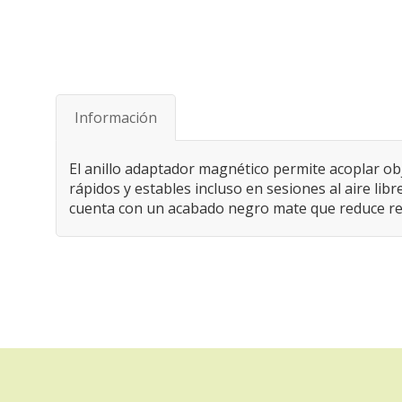
Saltar
al
comienzo
de
Información
la
galería
de
El anillo adaptador magnético permite acoplar obje
imágenes
rápidos y estables incluso en sesiones al aire li
cuenta con un acabado negro mate que reduce re