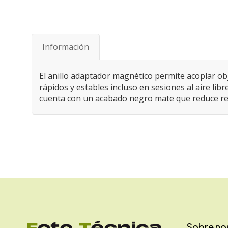
Saltar
al
comienzo
de
Información
la
galería
de
El anillo adaptador magnético permite acoplar obje
imágenes
rápidos y estables incluso en sesiones al aire li
cuenta con un acabado negro mate que reduce re
Sobre no