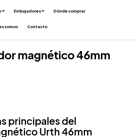
s
Embajadores
Dónde comprar
es somos
Contacto
ador magnético 46mm
s principales del
gnético Urth 46mm