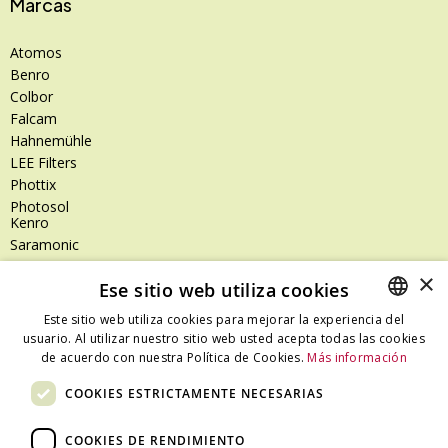
Marcas
Atomos
Benro
Colbor
Falcam
Hahnemühle
LEE Filters
Phottix
Photosol
Kenro
Saramonic
Shimoda
×
Ese sitio web utiliza cookies
SanDisk
SanDisk Professional
Este sitio web utiliza cookies para mejorar la experiencia del
Tenba
usuario. Al utilizar nuestro sitio web usted acepta todas las cookies
SPANISH
Zeiss
de acuerdo con nuestra Política de Cookies.
Más información
CATALAN
Zilr
COOKIES ESTRICTAMENTE NECESARIAS
SPANISH
COOKIES DE RENDIMIENTO
Dónde estamos