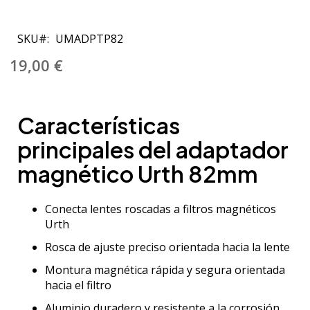
Saltar
al
SKU
UMADPTP82
comienzo
de
19,00 €
la
galería
de
Características
imágenes
principales del adaptador
magnético Urth 82mm
Conecta lentes roscadas a filtros magnéticos
Urth
Rosca de ajuste preciso orientada hacia la lente
Montura magnética rápida y segura orientada
hacia el filtro
Aluminio duradero y resistente a la corrosión