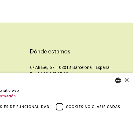
Dónde estamos
C/ Ali Bei, 67 – 08013 Barcelona - España
T. +34 93 245 27 23
×
info@fototecnica.com
Horario:
ro sitio web
nal
ormación
SPANISH
De lunes a viernes de 9.00h a 14.00h y de
15.00h a 18.00h.
CATALAN
KIES DE FUNCIONALIDAD
COOKIES NO CLASIFICADAS
SPANISH