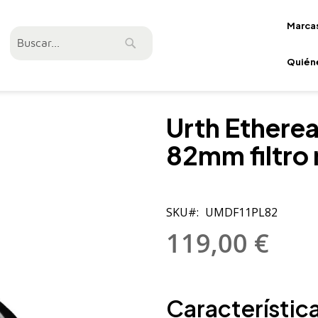
Marca
Buscar
Buscar
Quién
Urth Ethereal
82mm filtro
SKU
UMDF11PL82
119,00 €
Característica