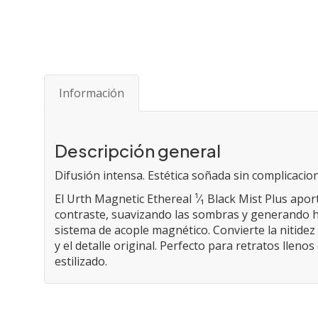
Saltar
al
comienzo
de
Información
la
galería
de
imágenes
Descripción general
Difusión intensa. Estética soñada sin complicacio
El Urth Magnetic Ethereal ¹⁄₁ Black Mist Plus apo
contraste, suavizando las sombras y generando hal
sistema de acople magnético. Convierte la nitidez
y el detalle original. Perfecto para retratos llen
estilizado.