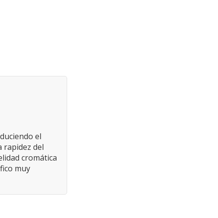
educiendo el
 rapidez del
elidad cromática
áfico muy