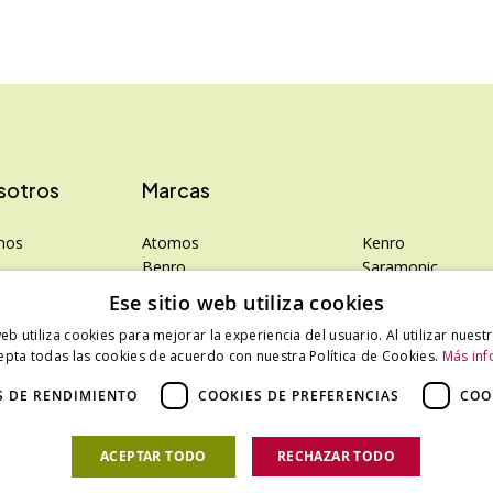
sotros
Marcas
mos
Atomos
Kenro
Benro
Saramonic
rivacidad
Colbor
Shimoda
Ese sitio web utiliza cookies
Falcam
SanDisk
web utiliza cookies para mejorar la experiencia del usuario. Al utilizar nuest
Hahnemühle
SanDisk Professio
epta todas las cookies de acuerdo con nuestra Política de Cookies.
Más inf
LEE Filters
Tenba
Phottix
Zeiss
S DE RENDIMIENTO
COOKIES DE PREFERENCIAS
COO
Photosol
Zilr
ACEPTAR TODO
RECHAZAR TODO