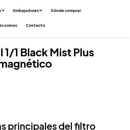
s
Embajadores
Dónde comprar
es somos
Contacto
 1/1 Black Mist Plus
 magnético
s principales del filtro