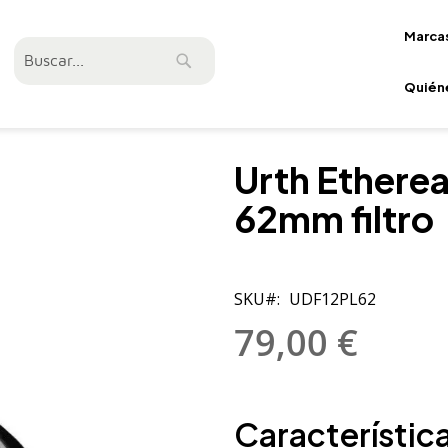
Marca
Buscar
Buscar
Quién
Urth Etherea
62mm filtro
SKU
UDF12PL62
79,00 €
Característica