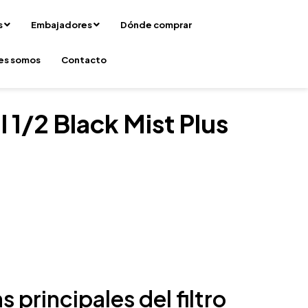
s
Embajadores
Dónde comprar
es somos
Contacto
l 1/2 Black Mist Plus
s principales del filtro