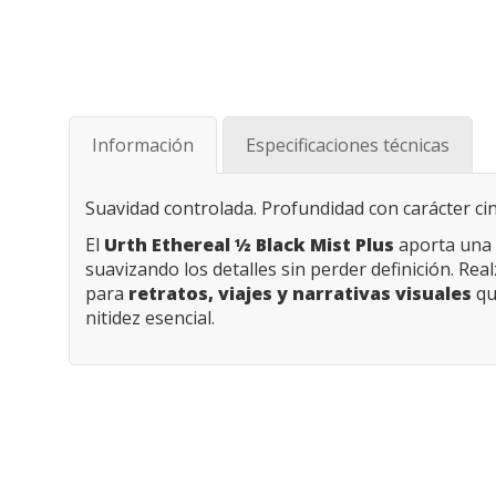
Saltar
al
comienzo
de
Información
Especificaciones técnicas
la
galería
de
Suavidad controlada. Profundidad con carácter ci
imágenes
El
Urth Ethereal ½ Black Mist Plus
aporta una m
suavizando los detalles sin perder definición. Rea
para
retratos, viajes y narrativas visuales
qu
nitidez esencial.