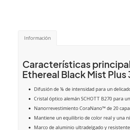
Saltar
al
comienzo
de
Información
la
galería
de
imágenes
Características principal
Ethereal Black Mist Plu
Difusión de ⅛ de intensidad para un delicado
Cristal óptico alemán SCHOTT B270 para una
Nanorrevestimiento CoraNano™ de 20 capas e
Mantiene un equilibrio de color real y una n
Marco de aluminio ultradelgado y resistente