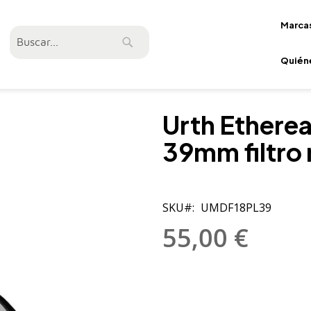
Marca
Buscar
Buscar
Quién
Urth Etherea
39mm filtro
SKU
UMDF18PL39
55,00 €