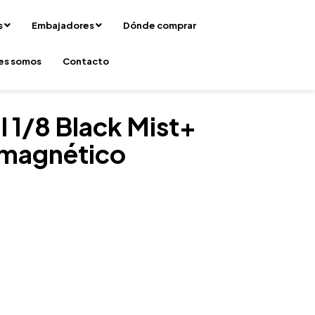
s
Embajadores
Dónde comprar
es somos
Contacto
l 1/8 Black Mist+
 magnético