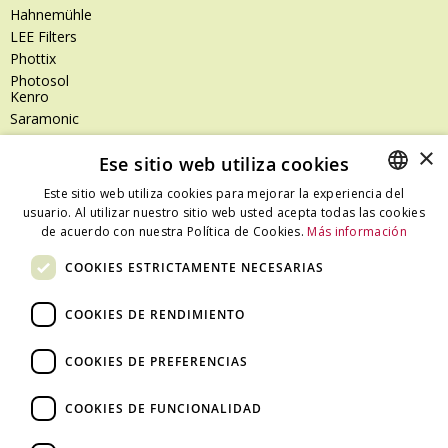
Hahnemühle
LEE Filters
Phottix
Photosol
Kenro
Saramonic
Shimoda
×
Ese sitio web utiliza cookies
SanDisk
SanDisk Professional
Este sitio web utiliza cookies para mejorar la experiencia del
Tenba
usuario. Al utilizar nuestro sitio web usted acepta todas las cookies
SPANISH
Zeiss
de acuerdo con nuestra Política de Cookies.
Más información
CATALAN
Zilr
COOKIES ESTRICTAMENTE NECESARIAS
SPANISH
COOKIES DE RENDIMIENTO
Dónde estamos
COOKIES DE PREFERENCIAS
C/ Ali Bei, 67 – 08013 Barcelona - España
T. +34 93 245 27 23
COOKIES DE FUNCIONALIDAD
info@fototecnica.com