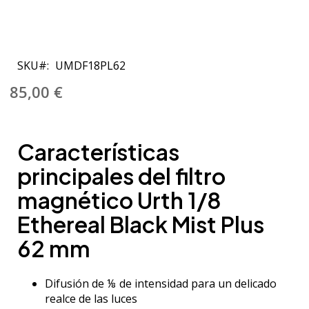
Saltar
al
SKU
UMDF18PL62
comienzo
de
85,00 €
la
galería
de
Características
imágenes
principales del filtro
magnético Urth 1/8
Ethereal Black Mist Plus
62 mm
Difusión de ⅛ de intensidad para un delicado
realce de las luces