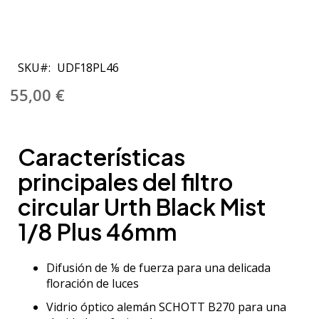
Saltar
al
SKU
UDF18PL46
comienzo
de
55,00 €
la
galería
de
Características
imágenes
principales del filtro
circular Urth Black Mist
1/8 Plus 46mm
Difusión de ⅛ de fuerza para una delicada
floración de luces
Vidrio óptico alemán SCHOTT B270 para una