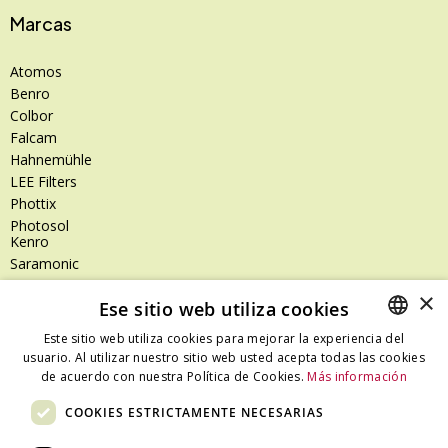
Marcas
Atomos
Benro
Colbor
Falcam
Hahnemühle
LEE Filters
Phottix
Photosol
Kenro
Saramonic
Shimoda
×
Ese sitio web utiliza cookies
SanDisk
SanDisk Professional
Este sitio web utiliza cookies para mejorar la experiencia del
Tenba
usuario. Al utilizar nuestro sitio web usted acepta todas las cookies
SPANISH
Zeiss
de acuerdo con nuestra Política de Cookies.
Más información
CATALAN
Zilr
COOKIES ESTRICTAMENTE NECESARIAS
SPANISH